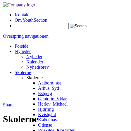
Kontakt
Om YouthSection
Overspring navigationen
Forside
Nyheder
Nyheder
Kalender
Nyhedsbrev
Skolerne
Skolerne
Aalborg, øst
Århus, Syd
Esbjerg
Gentofte, Vidar
Herlev, Michael
Share
|
Hjørring
Kvistgård
Skolerne
København
Odense
Roskilde, Kristoffer