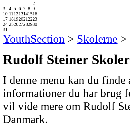
1
2
3
4
5
6
7
8
9
10
11
12
13
14
15
16
17
18
19
20
21
22
23
24
25
26
27
28
29
30
31
YouthSection
>
Skolerne
>
Rudolf Steiner Skole
I denne menu kan du finde a
informationer du har brug f
vil vide mere om Rudolf Ste
Danmark.