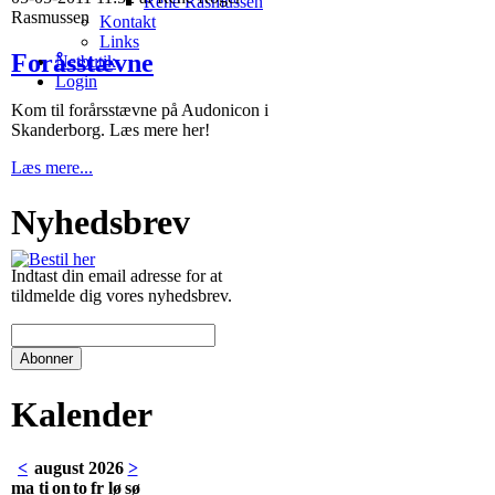
René Rasmussen
Rasmussen
Kontakt
Links
Foråsstævne
Netbutik
Login
Kom til forårsstævne på Audonicon i
Skanderborg. Læs mere her!
Læs mere...
Nyhedsbrev
Indtast din email adresse for at
tildmelde dig vores nyhedsbrev.
Kalender
<
august 2026
>
ma
ti
on
to
fr
lø
sø