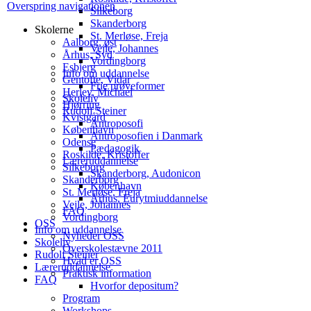
Overspring navigationen
Silkeborg
Skanderborg
Skolerne
St. Merløse, Freja
Aalborg, øst
Vejle, Johannes
Århus, Syd
Vordingborg
Esbjerg
Info om uddannelse
Gentofte, Vidar
Frie prøveformer
Herlev, Michael
Skoleliv
Hjørring
Rudolf Steiner
Kvistgård
Antroposofi
København
Antroposofien i Danmark
Odense
Pædagogik
Roskilde, Kristoffer
Læreruddannelse
Silkeborg
Skanderborg, Audonicon
Skanderborg
København
St. Merløse, Freja
Århus, Eurytmiuddannelse
Vejle, Johannes
FAQ
Vordingborg
OSS
Info om uddannelse
Nyheder OSS
Skoleliv
Overskolestævne 2011
Rudolf Steiner
Hvad er OSS
Læreruddannelse
Praktisk information
FAQ
Hvorfor depositum?
Program
Workshops