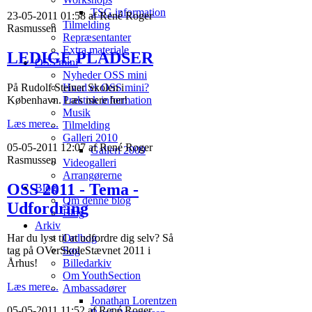
TSG information
23-05-2011 01:58 af René Roger
Tilmelding
Rasmussen
Repræsentanter
Extra materiale
LEDIGE PLADSER
OSS mini
Nyheder OSS mini
På Rudolf Steiner Skolen i
Hvad er OSS mini?
København. Læs mere her!
Praktisk information
Musik
Læs mere...
Tilmelding
Galleri 2010
05-05-2011 12:07 af René Roger
Galleri 2009
Rasmussen
Videogalleri
Arrangørerne
OSS 2011 - Tema -
Blog
Om denne blog
Udfordring
Blog
Arkiv
Har du lyst til at udfordre dig selv? Så
Ordbog
tag på OVerSkoleStævnet 2011 i
Søg
Århus!
Billedarkiv
Om YouthSection
Læs mere...
Ambassadører
Jonathan Lorentzen
05-05-2011 11:52 af René Roger