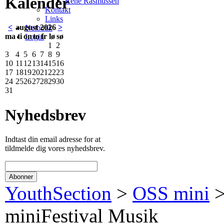
Kalender
René Rasmussen
Kontakt
Links
<
august 2026
>
Netbutik
ma
ti
on
to
fr
lø
sø
Login
1
2
3
4
5
6
7
8
9
10
11
12
13
14
15
16
17
18
19
20
21
22
23
24
25
26
27
28
29
30
31
Nyhedsbrev
Indtast din email adresse for at
tildmelde dig vores nyhedsbrev.
YouthSection
>
OSS mini
miniFestival Musik