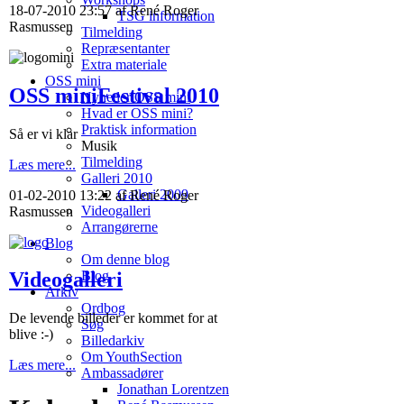
18-07-2010 23:57 af René Roger
TSG information
Rasmussen
Tilmelding
Repræsentanter
Extra materiale
OSS mini
OSS miniFestival 2010
Nyheder OSS mini
Hvad er OSS mini?
Praktisk information
Så er vi klar
Musik
Tilmelding
Læs mere...
Galleri 2010
Galleri 2009
01-02-2010 13:22 af René Roger
Videogalleri
Rasmussen
Arrangørerne
Blog
Om denne blog
Blog
Videogalleri
Arkiv
Ordbog
De levende billeder er kommet for at
Søg
blive :-)
Billedarkiv
Om YouthSection
Læs mere...
Ambassadører
Jonathan Lorentzen