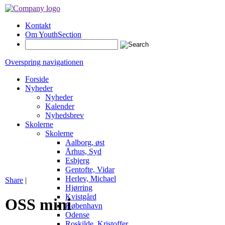
Kontakt
Om YouthSection
Overspring navigationen
Forside
Nyheder
Nyheder
Kalender
Nyhedsbrev
Skolerne
Skolerne
Aalborg, øst
Århus, Syd
Esbjerg
Gentofte, Vidar
Herlev, Michael
Share
|
Hjørring
Kvistgård
OSS mini
København
Odense
Roskilde, Kristoffer