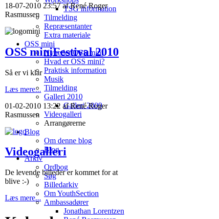
18-07-2010 23:57 af René Roger
TSG information
Rasmussen
Tilmelding
Repræsentanter
Extra materiale
OSS mini
OSS miniFestival 2010
Nyheder OSS mini
Hvad er OSS mini?
Praktisk information
Så er vi klar
Musik
Tilmelding
Læs mere...
Galleri 2010
Galleri 2009
01-02-2010 13:22 af René Roger
Videogalleri
Rasmussen
Arrangørerne
Blog
Om denne blog
Blog
Videogalleri
Arkiv
Ordbog
De levende billeder er kommet for at
Søg
blive :-)
Billedarkiv
Om YouthSection
Læs mere...
Ambassadører
Jonathan Lorentzen