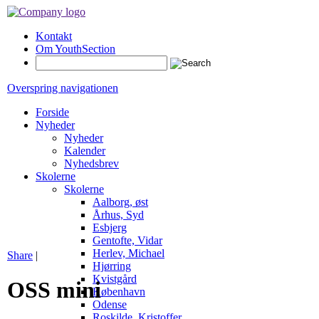
Kontakt
Om YouthSection
Overspring navigationen
Forside
Nyheder
Nyheder
Kalender
Nyhedsbrev
Skolerne
Skolerne
Aalborg, øst
Århus, Syd
Esbjerg
Gentofte, Vidar
Herlev, Michael
Share
|
Hjørring
Kvistgård
OSS mini
København
Odense
Roskilde, Kristoffer