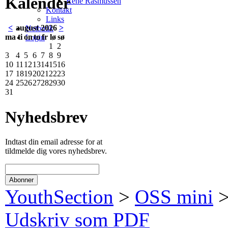
Kalender
René Rasmussen
Kontakt
Links
<
august 2026
>
Netbutik
ma
ti
on
to
fr
lø
sø
Login
1
2
3
4
5
6
7
8
9
10
11
12
13
14
15
16
17
18
19
20
21
22
23
24
25
26
27
28
29
30
31
Nyhedsbrev
Indtast din email adresse for at
tildmelde dig vores nyhedsbrev.
YouthSection
>
OSS mini
Udskriv som PDF