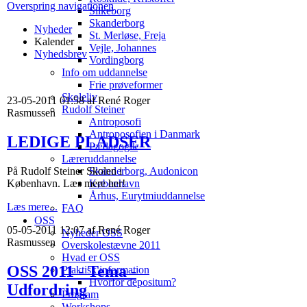
Overspring navigationen
Silkeborg
Skanderborg
Nyheder
St. Merløse, Freja
Kalender
Vejle, Johannes
Nyhedsbrev
Vordingborg
Info om uddannelse
Frie prøveformer
Skoleliv
23-05-2011 01:58 af René Roger
Rudolf Steiner
Rasmussen
Antroposofi
Antroposofien i Danmark
LEDIGE PLADSER
Pædagogik
Læreruddannelse
På Rudolf Steiner Skolen i
Skanderborg, Audonicon
København. Læs mere her!
København
Århus, Eurytmiuddannelse
Læs mere...
FAQ
OSS
05-05-2011 12:07 af René Roger
Nyheder OSS
Rasmussen
Overskolestævne 2011
Hvad er OSS
OSS 2011 - Tema -
Praktisk information
Hvorfor depositum?
Udfordring
Program
Workshops