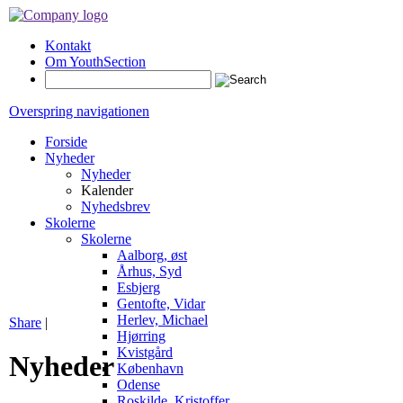
Kontakt
Om YouthSection
Overspring navigationen
Forside
Nyheder
Nyheder
Kalender
Nyhedsbrev
Skolerne
Skolerne
Aalborg, øst
Århus, Syd
Esbjerg
Gentofte, Vidar
Herlev, Michael
Share
|
Hjørring
Kvistgård
Nyheder
København
Odense
Roskilde, Kristoffer