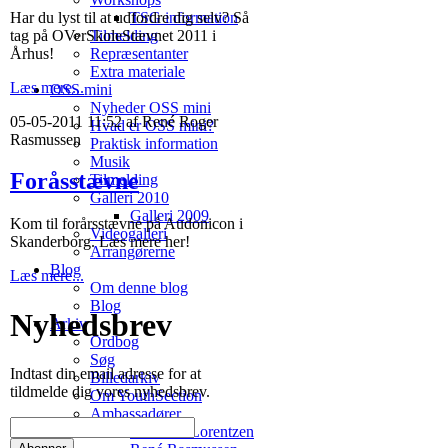
Har du lyst til at udfordre dig selv? Så
TSG information
tag på OVerSkoleStævnet 2011 i
Tilmelding
Århus!
Repræsentanter
Extra materiale
Læs mere...
OSS mini
Nyheder OSS mini
05-05-2011 11:52 af René Roger
Hvad er OSS mini?
Rasmussen
Praktisk information
Musik
Foråsstævne
Tilmelding
Galleri 2010
Galleri 2009
Kom til forårsstævne på Audonicon i
Videogalleri
Skanderborg. Læs mere her!
Arrangørerne
Blog
Læs mere...
Om denne blog
Blog
Nyhedsbrev
Arkiv
Ordbog
Søg
Indtast din email adresse for at
Billedarkiv
tildmelde dig vores nyhedsbrev.
Om YouthSection
Ambassadører
Jonathan Lorentzen