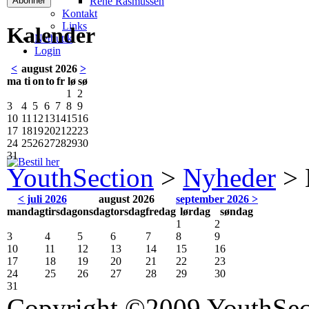
René Rasmussen
Kontakt
Links
Kalender
Netbutik
Login
<
august 2026
>
ma
ti
on
to
fr
lø
sø
1
2
3
4
5
6
7
8
9
10
11
12
13
14
15
16
17
18
19
20
21
22
23
24
25
26
27
28
29
30
31
YouthSection
>
Nyheder
>
< juli 2026
august 2026
september 2026 >
mandag
tirsdag
onsdag
torsdag
fredag
lørdag
søndag
1
2
3
4
5
6
7
8
9
10
11
12
13
14
15
16
17
18
19
20
21
22
23
24
25
26
27
28
29
30
31
Copyright ©2009 YouthSec