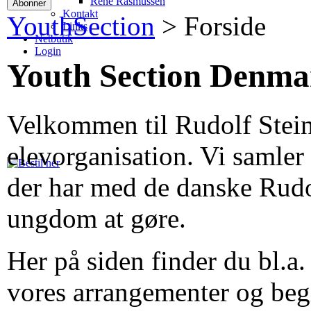
René Rasmussen
Kontakt
YouthSection
>
Forside
Links
Netbutik
Login
Youth Section Denma
Velkommen til Rudolf Stein
elevorganisation. Vi samler
der har med de danske Rudo
ungdom at gøre.
Her på siden finder du bl.a
vores arrangementer og beg