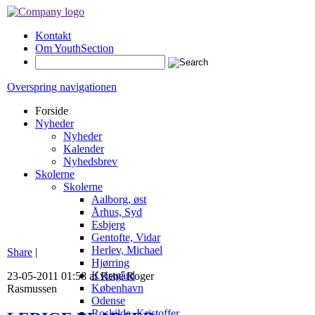
Kontakt
Om YouthSection
Overspring navigationen
Forside
Nyheder
Nyheder
Kalender
Nyhedsbrev
Skolerne
Skolerne
Aalborg, øst
Århus, Syd
Esbjerg
Gentofte, Vidar
Herlev, Michael
Share
|
Hjørring
Kvistgård
23-05-2011 01:58 af René Roger
København
Rasmussen
Odense
Roskilde, Kristoffer