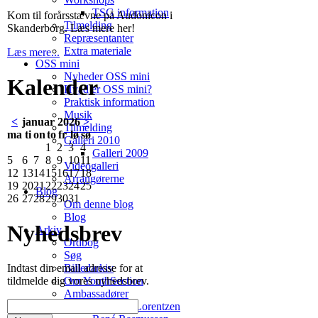
TSG information
Kom til forårsstævne på Audonicon i
Tilmelding
Skanderborg. Læs mere her!
Repræsentanter
Extra materiale
Læs mere...
OSS mini
Nyheder OSS mini
Kalender
Hvad er OSS mini?
Praktisk information
Musik
<
januar 2026
>
Tilmelding
ma
ti
on
to
fr
lø
sø
Galleri 2010
1
2
3
4
Galleri 2009
5
6
7
8
9
10
11
Videogalleri
12
13
14
15
16
17
18
Arrangørerne
19
20
21
22
23
24
25
Blog
26
27
28
29
30
31
Om denne blog
Blog
Nyhedsbrev
Arkiv
Ordbog
Søg
Billedarkiv
Indtast din email adresse for at
Om YouthSection
tildmelde dig vores nyhedsbrev.
Ambassadører
Jonathan Lorentzen