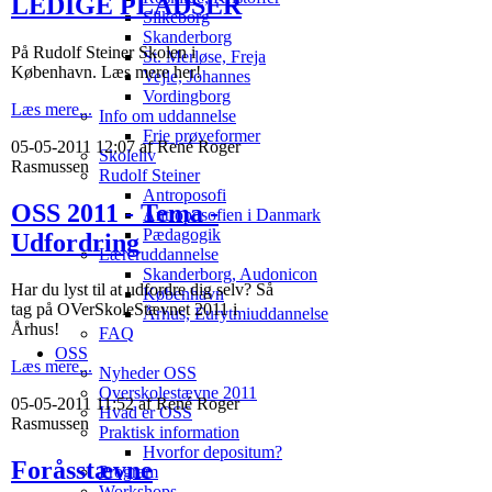
LEDIGE PLADSER
Silkeborg
Skanderborg
På Rudolf Steiner Skolen i
St. Merløse, Freja
København. Læs mere her!
Vejle, Johannes
Vordingborg
Læs mere...
Info om uddannelse
Frie prøveformer
05-05-2011 12:07 af René Roger
Skoleliv
Rasmussen
Rudolf Steiner
Antroposofi
OSS 2011 - Tema -
Antroposofien i Danmark
Pædagogik
Udfordring
Læreruddannelse
Skanderborg, Audonicon
Har du lyst til at udfordre dig selv? Så
København
tag på OVerSkoleStævnet 2011 i
Århus, Eurytmiuddannelse
Århus!
FAQ
OSS
Læs mere...
Nyheder OSS
Overskolestævne 2011
05-05-2011 11:52 af René Roger
Hvad er OSS
Rasmussen
Praktisk information
Hvorfor depositum?
Foråsstævne
Program
Workshops