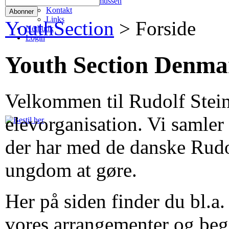
René Rasmussen
Kontakt
Links
YouthSection
>
Forside
Netbutik
Login
Youth Section Denma
Velkommen til Rudolf Stein
elevorganisation. Vi samler
der har med de danske Rudo
ungdom at gøre.
Her på siden finder du bl.a
vores arrangementer og beg