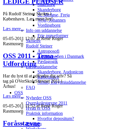
LEDIGE PLADSER
Silkeborg
Skanderborg
På Rudolf Steiner Skolen i
St. Merløse, Freja
København. Læs mere her!
Vejle, Johannes
Vordingborg
Læs mere...
Info om uddannelse
Frie prøveformer
05-05-2011 12:07 af René Roger
Skoleliv
Rasmussen
Rudolf Steiner
Antroposofi
OSS 2011 - Tema -
Antroposofien i Danmark
Pædagogik
Udfordring
Læreruddannelse
Skanderborg, Audonicon
Har du lyst til at udfordre dig selv? Så
København
tag på OVerSkoleStævnet 2011 i
Århus, Eurytmiuddannelse
Århus!
FAQ
OSS
Læs mere...
Nyheder OSS
Overskolestævne 2011
05-05-2011 11:52 af René Roger
Hvad er OSS
Rasmussen
Praktisk information
Hvorfor depositum?
Foråsstævne
Program
Workshops