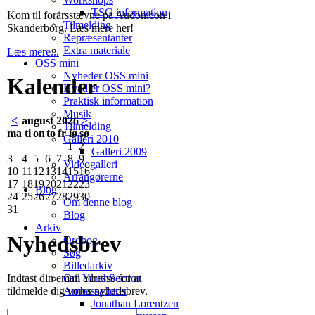
TSG information
Kom til forårsstævne på Audonicon i
Tilmelding
Skanderborg. Læs mere her!
Repræsentanter
Extra materiale
Læs mere...
OSS mini
Nyheder OSS mini
Kalender
Hvad er OSS mini?
Praktisk information
Musik
<
august 2026
>
Tilmelding
ma
ti
on
to
fr
lø
sø
Galleri 2010
1
2
Galleri 2009
3
4
5
6
7
8
9
Videogalleri
10
11
12
13
14
15
16
Arrangørerne
17
18
19
20
21
22
23
Blog
24
25
26
27
28
29
30
Om denne blog
31
Blog
Arkiv
Nyhedsbrev
Ordbog
Søg
Billedarkiv
Om YouthSection
Indtast din email adresse for at
Ambassadører
tildmelde dig vores nyhedsbrev.
Jonathan Lorentzen