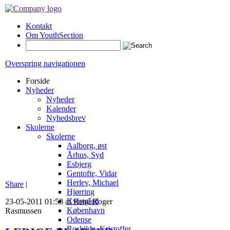
Kontakt
Om YouthSection
Overspring navigationen
Forside
Nyheder
Nyheder
Kalender
Nyhedsbrev
Skolerne
Skolerne
Aalborg, øst
Århus, Syd
Esbjerg
Gentofte, Vidar
Herlev, Michael
Share
|
Hjørring
Kvistgård
23-05-2011 01:58 af René Roger
København
Rasmussen
Odense
Roskilde, Kristoffer