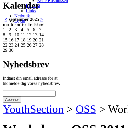
René Rasmussen
Kalender
Kontakt
Links
Netbutik
<
september 2025
>
Login
ma
ti
on
to
fr
lø
sø
1
2
3
4
5
6
7
8
9
10
11
12
13
14
15
16
17
18
19
20
21
22
23
24
25
26
27
28
29
30
Nyhedsbrev
Indtast din email adresse for at
tildmelde dig vores nyhedsbrev.
YouthSection
>
OSS
>
Wor