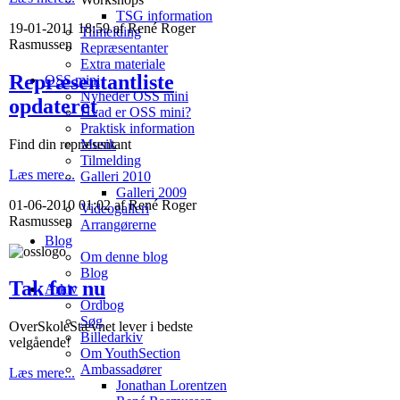
TSG information
19-01-2011 18:59 af René Roger
Tilmelding
Rasmussen
Repræsentanter
Extra materiale
Repræsentantliste
OSS mini
Nyheder OSS mini
opdateret
Hvad er OSS mini?
Praktisk information
Find din repræsentant
Musik
Tilmelding
Læs mere...
Galleri 2010
Galleri 2009
01-06-2010 01:02 af René Roger
Videogalleri
Rasmussen
Arrangørerne
Blog
Om denne blog
Blog
Tak for nu
Arkiv
Ordbog
Søg
OverSkoleStævnet lever i bedste
Billedarkiv
velgående!
Om YouthSection
Ambassadører
Læs mere...
Jonathan Lorentzen