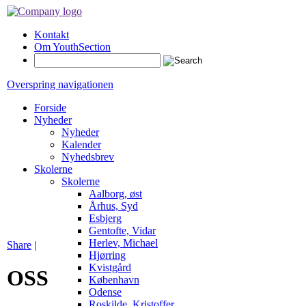
Kontakt
Om YouthSection
Overspring navigationen
Forside
Nyheder
Nyheder
Kalender
Nyhedsbrev
Skolerne
Skolerne
Aalborg, øst
Århus, Syd
Esbjerg
Gentofte, Vidar
Herlev, Michael
Share
|
Hjørring
Kvistgård
OSS
København
Odense
Roskilde, Kristoffer