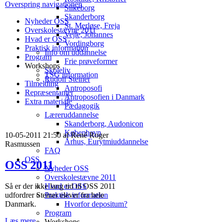
Overspring navigationen
Silkeborg
Skanderborg
Nyheder OSS
St. Merløse, Freja
Overskolestævne 2011
Vejle, Johannes
Hvad er OSS
Vordingborg
Praktisk information
Info om uddannelse
Program
Frie prøveformer
Workshops
Skoleliv
TSG information
Rudolf Steiner
Tilmelding
Antroposofi
Repræsentanter
Antroposofien i Danmark
Extra materiale
Pædagogik
Læreruddannelse
Skanderborg, Audonicon
København
10-05-2011 21:50 af René Roger
Århus, Eurytmiuddannelse
Rasmussen
FAQ
OSS
OSS 2011
Nyheder OSS
Overskolestævne 2011
Så er der ikke lang tid til OSS 2011
Hvad er OSS
udfordrer Steiner elever fra hele
Praktisk information
Danmark.
Hvorfor depositum?
Program
Læs mere...
Workshops